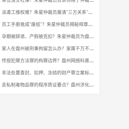
单位没交社保？朱星仲裁员告诉你除了仲裁还有这···
派遣工维权难？朱星仲裁员厘清"三方关系"的责···
员工手册竟成"废纸"？朱星仲裁员揭秘规章制度···
孕期被辞退、产假被克扣？朱星仲裁员为盘州女职···
家人在盘州被刑事拘留怎么办？家属千万不要踩这···
传授犯罪方法罪的构罪边界？盘州网络科普、经验···
非法处置查封、扣押、冻结的财产罪立案标准？盘···
走私制毒物品罪的程序质证要点？盘州涉化学品进···