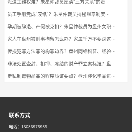
派遣工维权难？朱星仲裁员厘清"三方关系"的责···
员工手册竟成"废纸"？朱星仲裁员揭秘规章制度···
孕期被辞退、产假被克扣？朱星仲裁员为盘州女职···
家人在盘州被刑事拘留怎么办？家属千万不要踩这···
传授犯罪方法罪的构罪边界？盘州网络科普、经验···
非法处置查封、扣押、冻结的财产罪立案标准？盘···
走私制毒物品罪的程序质证要点？盘州涉化学品进···
联系方式
电话：
13086975955